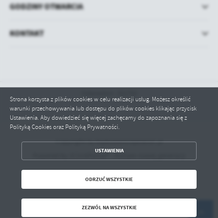
GODZINY OTWARCIA
KONTAKT
Odwiedzin: 251792
Strona korzysta z plików cookies w celu realizacji usług. Możesz określić
warunki przechowywania lub dostępu do plików cookies klikając przycisk
Ustawienia. Aby dowiedzieć się więcej zachęcamy do zapoznania się z
Polityką Cookies oraz Polityką Prywatności.
Copyright by bipkozienicepowiat.pl
ZAPISZ WYBRANE
USTAWIENIA
Powered by
2ClickPortal® - Portale nowej generacji
ODRZUĆ WSZYSTKIE
ODRZUĆ WSZYSTKIE
ZEZWÓL NA WSZYSTKIE
ZEZWÓL NA WSZYSTKIE