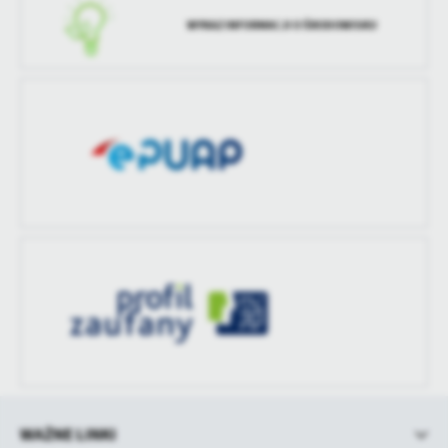
treści w postaci wiadomości, ofert, komunikatów mediów
WYKAZ INFORMACJI O ŚRODOWISKU
społecznościowych.
WAŻNE LINKI