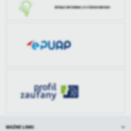
treści w postaci wiadomości, ofert, komunikatów mediów
WYKAZ INFORMACJI O ŚRODOWISKU
społecznościowych.
WAŻNE LINKI