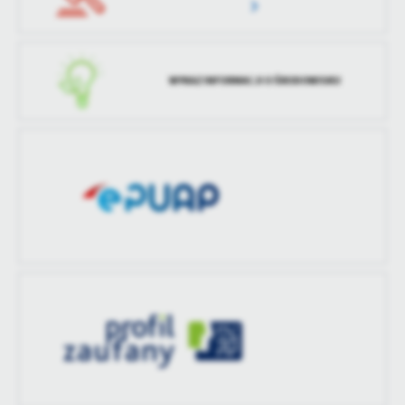
WYKAZ INFORMACJI O ŚRODOWISKU