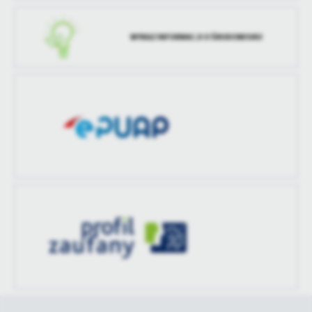
treści w postaci wiadomości, ofert, komunikatów mediów
społecznościowych.
WYKAZ INFORMACJI O ŚRODOWISKU