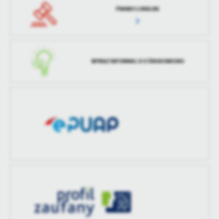
treści w postaci wiadomości, ofert, komunikatów mediów
PRAWO LOKALNE
społecznościowych.
WYKAZ INFORMACJI O ŚRODOWISKU