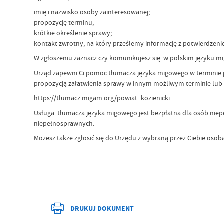
imię i nazwisko osoby zainteresowanej;
propozycję terminu;
krótkie określenie sprawy;
kontakt zwrotny, na który prześlemy informację z potwierdzeni
W zgłoszeniu zaznacz czy komunikujesz się w polskim języku
Urząd zapewni Ci pomoc tłumacza języka migowego w terminie pr
propozycją załatwienia sprawy w innym możliwym terminie lub zap
https://tlumacz.migam.org/powiat_kozienicki
Usługa tłumacza języka migowego jest bezpłatna dla osób niepe
niepełnosprawnych.
Możesz także zgłosić się do Urzędu z wybraną przez Ciebie oso
DRUKUJ DOKUMENT