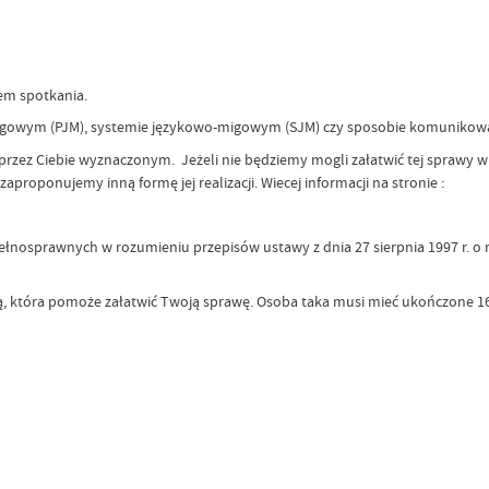
em spotkania.
 migowym (PJM), systemie językowo-migowym (SJM) czy sposobie komunikow
zez Ciebie wyznaczonym. Jeżeli nie będziemy mogli załatwić tej sprawy w 
roponujemy inną formę jej realizacji. Wiecej informacji na stronie :
łnosprawnych w rozumieniu przepisów ustawy z dnia 27 sierpnia 1997 r. o re
bą, która pomoże załatwić Twoją sprawę. Osoba taka musi mieć ukończone 16
Data wy