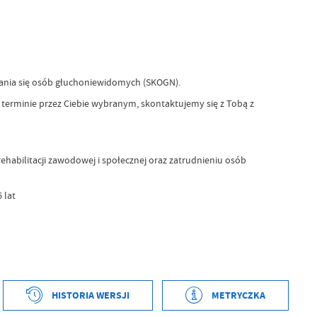
ania się osób głuchoniewidomych (SKOGN).
terminie przez Ciebie wybranym, skontaktujemy się z Tobą z
habilitacji zawodowej i społecznej oraz zatrudnieniu osób
 lat
tworzenia
2023-07-13 13:51:20
HISTORIA WERSJI
METRYCZKA